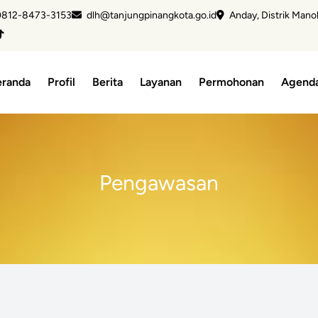
812-8473-3153
dlh@tanjungpinangkota.go.id
Anday, Distrik Mano
eranda
Profil
Berita
Layanan
Permohonan
Agend
Pengawasan